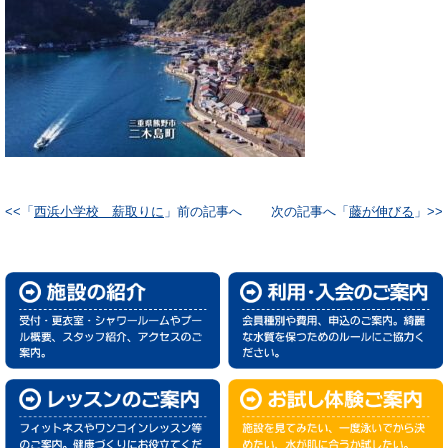
<<「
西浜小学校 薪取りに
」前の記事へ
次の記事へ「
藤が伸びる
」>>