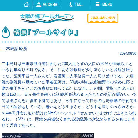
二木島診療所
2024/06/06
二木島町は三重県熊野灘に面した200人足らずの人口の70％が65歳以上と
いうお年寄りの町である。そこにある診療所が少し誇らしいと番組は始ま
った。医師平谷一人さんが、看護師二人事務員一人と切り盛りする。大病
院の副院長を勤めていた平谷医師は、50歳の時に故郷熊野市の求めに応じ
妻の京子さんとこの診療所に移って25年になる。この間、看取った老人の
数は150人、日々先生を頼りに診療所を訪れる人たちとの会話が暖かい。今
では奥さんを介護する身でもあり、今年になって自らの心房細動の手術で4
日間の休診もしている。老いをどう生きるか、どう手を差しのべられるか
を4年間丹念に追い続けたNHKスペシャル「せんせい！おかげで生きとられ
るわ」（6/2）は、閉鎖を余儀なくされる診療所の少なからざるをもにじま
せて秀逸であった。