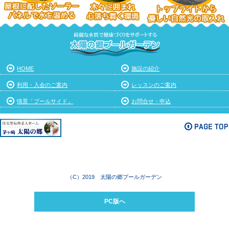
HOME
施設の紹介
利用・入会のご案内
レッスンのご案内
情景「プールサイド」
お問合せ・申込
（C）2019 太陽の郷プールガーデン
PC版へ