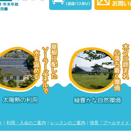
介
｜
利用・入会のご案内
｜
レッスンのご案内
｜
情景「プールサイド