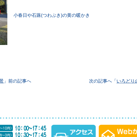
小春日や石蕗(つわぶき)の黄の暖かき
景
」前の記事へ
次の記事へ「
いろどり