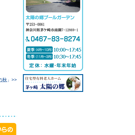
の秋
」>>